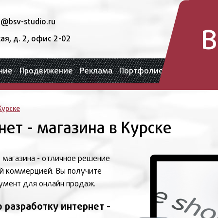
l@bsv-studio.ru
B
ая, д. 2, офис 2-02
ние
Продвижение
Реклама
Портфолио
Курске
нет - магазина в Курске
- магазина - отличное решение
ой коммерцией. Вы получите
умент для онлайн продаж.
 разработку интернет -