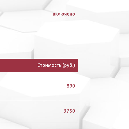
включено
Стоимость (руб.)
890
3750