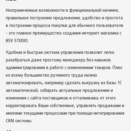
Парсер товаров (синхронизированный)
Неограниченные возможности в функциональной начинке,
Возможность не только переносить товары, но и проверять
правильное построение предложения, удобство и простота
наличие, цены, комплектации. Цена указана за за парсинг
одного поставщика.
в построении процесса покупки для обычного пользователя
- это главное преимущество создания интернет магазина с
Конвертер валют для товаров
BSV STUDIO.
Возможность указывать цены для товаров в разных валютах,
а в интерфейсе для пользователей автоматическая
Удобная и быстрая система управления позволит легко
конвертация в рубли. Курсы валют ежедневно
разобраться даже простому менеджеру без навыков
автоматически обновляются по данным Центробанка.
администрирования в работе с изменениями товаров. Плюс
Внутренняя система управления
ко всему большинство рутинного труда можно
заказами
автоматизировать, например сделать выгрузку из базы 1С
Отдельный внутренний модуль разработанный для
автоматической, собирать актуальные предложения и
интернет - магазина: перечень заказов, редактирование
изменения с сайта поставщиков и отталкиваясь от этого
заказов, автоматически пополняемая база клиентов,
корректировать Ваши собственные, управлять продажами и
администрирование модуля с различными правами доступа
для Ваших сотрудников и бухгалтерии. Функциональные
многими текущими процессами при помощи интегрирования
возможности системы настолько безграничны, что
CRM системы.
стоимость по ее внедрению нужно оговаривать отдельно.
Стоимость указана за базовую версию.