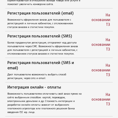
SSL-сертификат
При наличии формы обратной связи где указываются
персональные данные - установка сертификата обязательна.
На
основании
ТЗ
На
основании
ТЗ
На
основании
ТЗ
Адаптивный интерфейс
Мобильная версия сайта автоматически подстраивающаяся
На
под мобильные устройства (смартфоны, планшеты, ПК).
основании
ТЗ
Версия для слабовидящих
Три режима просмотра сайта: нормальный, для