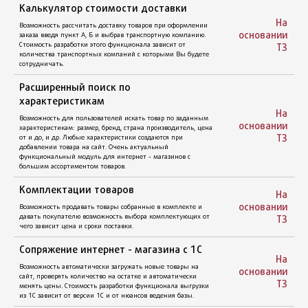
слабовидящих (все элементы и шрифт сайта увеличены),
для очень плохо видящих (все элементы и шрифт сайта
На
очень увеличены).
основании
ТЗ
Уникальный дизайн и фирменный
стиль
Прорабатывается фирменный стиль, логотип,
отрисовываются макеты под каждый функционал сайта.
На
Весь графический наработанный материал передается
основании
заказчику для последующего использования. (визитки,
ТЗ
проспекты и т.д.).
Фоновый видеоряд
На
Фоновый видеоролик будет являться прекрасным штрихом
основании
в дизайне сайта, который добавит ему глубины и живости.
ТЗ
Кроме того, грамотно подобранное и интегрированное видео
сформирует нужное впечатление у посетителей сайта о
вашей компании.
На
основании
Квиз - предпродажный опрос или
ТЗ
анкетирование