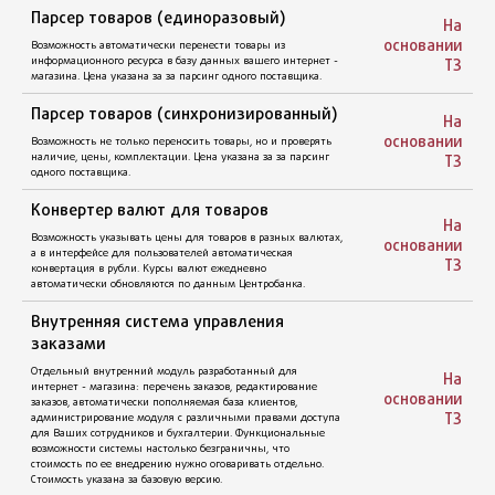
Разработка квиза (интерактивного опроса, анкетирования)
На
любой структуры и наполнения с возможностью модерации,
основании
проходящего в игровой форме, который преследует цель
ТЗ
привлечь потенциального покупателя, своим удобным и
интересным способом взаимодействия. Квиз - дает
возможность потенциальному потребителю без труда
На
сориентироваться в отношении выбора товара или услуги и
основании
помогает увеличить конверсию сайта.
ТЗ
Регистрация пользователей (email)
На
Возможность оформления заказа для пользователя с
основании
регистрацией и личным кабинетом, с отслеживанием
ТЗ
статусов заказов и статистики покупок.
Регистрация пользователей (SMS)
Более продвинутая регистрация, отправляет код доступа
пользователю через СМС. Возможность оформления заказа
На
для пользователя с регистрацией и личным кабинетом, с
основании
отслеживанием статусов заказов и статистики покупок.
ТЗ
Регистрация пользователей (SMS и
email)