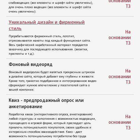
основании
данных». При заполнении форм, пользователь ставить
ТЗ
галочку, что разрешает обработку персональных данных и с
документами ознакомлен. ФЗ № 152-ФЗ «О персональных
данных».
На
основании
ТЗ
На
основании
ТЗ
Домен
Подбор и регистрация доменного имени в интернете.
Необходимы паспортные данные.
На
Хостинг
основании
ТЗ
Место на сервере для Вашего сайта. Цена указана за один год.