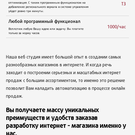
характеристикам: размер, бренд, страна производитель, цена
ТЗ
от и до, и др. Любые характеристики создаются при
добавлении товара на сайт. Очень актуальный
функциональный модуль для интернет - магазинов с
большим ассортиментом товаров.
1000/час
Комплектации товаров
Возможность продавать товары собранные в комплекте и
давать покупателю возможность выбора комплектующих от
чего зависит цена и сроки поставки.
Наша веб студия имеет большой опыт в создании самых
разнообразных магазинов в интернете. И когда речь
Сопряжение интернет - магазина с 1С
заходит о построении серьезных и масштабных интернет
Возможность автоматически загружать новые товары на
продаж с большим ассортиментом, то именно это решение
сайт, проверять количество на остатке и автоматически
позволит Вам наладить автоматизацию в процессе онлайн
менять цены. Стоимость разработки функционала выгрузки
из 1С зависит от версии 1С и от нюансов ведения базы.
продаж.
Парсер товаров (единоразовый)
Вы получаете массу уникальных
преимуществ и удобств заказав
Возможность автоматически перенести товары из
информационного ресурса в базу данных вашего интернет -
разработку интернет - магазина именно у
магазина. Цена указана за за парсинг одного поставщика.
нас.