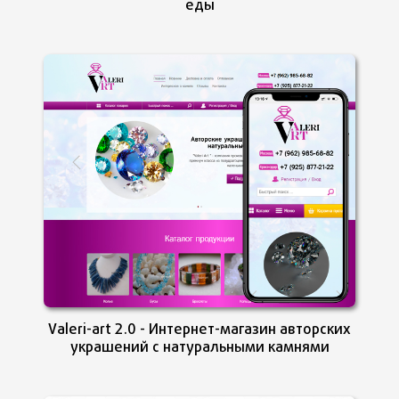
еды
монтируются на страницы сайта.
Мультирегиональные зеркала сайта
На каждый регион свой сайт размещенный на поддомене
или отдельном домене. Автоматическая региональная сео -
оптимизация. С таким программным функционалом на
добавление регионального зеркала в системе управления
уйдет ровно три минуты.
Любой программный функционал
Воплотим любую Вашу идею или задачу. Вы платите
только за норму часов.
Valeri-art 2.0 - Интернет-магазин авторских
украшений с натуральными камнями