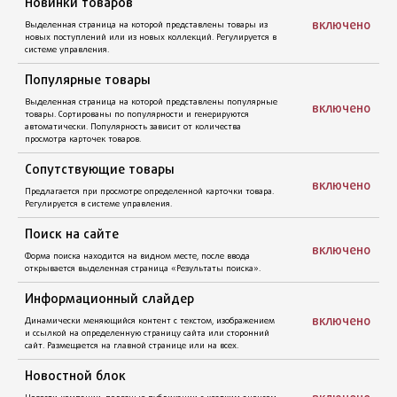
приходит Вам на почту: ФИО, телефон, email, способ
включено
доставки, выбранный ассортимент и количество товара.
Удобная навигация по сайту
Создание кнопок (ссылок) меню, сортировка в необходимом
порядке.
включено
Интерактивная карта в контактах
Отображается на страницах с контактами. Использование
включено
карт от Yandex и Google.
Форма обратной связи
включено
Пользователь заполняет форму - запрос и сайт отправляет ее
на Вашу электронную почту.
Избранные товары
включено
Возможность для пользователя складывать наиболее
актуальные для него товары на отдельную страницу для
последующего ознакомления и покупки.