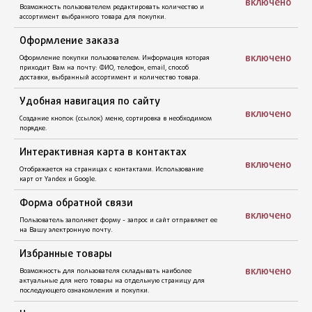
включено
Включает в себя: шапку сайта, навигационные блок, левую
или правую информационную колонку, каталог товаров,
карточку товаров, корзины и подвала сайта.
включено
Неограниченное количество страниц
В системе управления сайтом возможно создание страниц,
размещение на них любого текстового и графического
включено
материала. Возможность встраивания видео из YouTube и соц.
сетей.
Каталог с глубокой иерархией
включено
Каталог товаров: карточки товаров, описание, цены, кнопки
«в корзину», графический материал.
включено
Корзина товаров
Возможность пользователем редактировать количество и
ассортимент выбранного товара для покупки.
включено
Оформление заказа
Оформление покупки пользователем. Информация которая