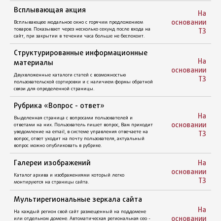
Дает пользователю возможность выбрать способ
На
регистрации, через sms и email.
основании
ТЗ
Интеграция онлайн - оплаты
Возможность пользователям оплачивать свой заказ прямо на
На
сайте выбранным способом: картой, переводом,
основании
электронными деньгами и др. Стоимость интеграции и
ТЗ
разработки онлайн-оплаты зависит от выбранного
платежного агрегатора или платежного решения банка
введения Р/С юр. лица.
На
Калькулятор стоимости доставки
основании
ТЗ
Возможность рассчитать доставку товаров при оформлении
заказа введя пункт A, Б и выбрав транспортную компанию.
Стоимость разработки этого функционала зависит от
количества транспортных компаний с которыми Вы будете
На
сотрудничать.
основании
ТЗ
Расширенный поиск по
характеристикам
На
Возможность для пользователей искать товар по заданным
основании